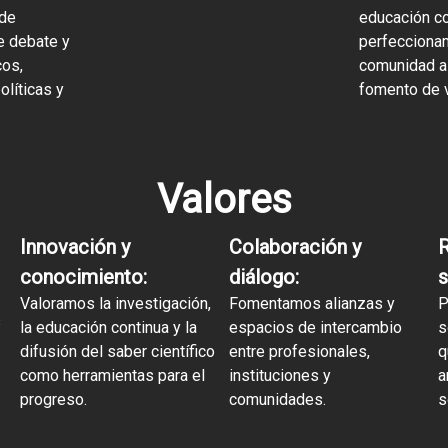
 de
educación co
e debate y
perfeccionam
cos,
comunidad a 
olíticas y
fomento de v
Valores
Innovación y
Colaboración y
R
conocimiento:
diálogo:
s
Valoramos la investigación,
Fomentamos alianzas y
P
s
la educación continua y la
espacios de intercambio
s
difusión del saber científico
entre profesionales,
q
como herramientas para el
instituciones y
a
progreso.
comunidades.
s