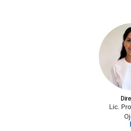
Dir
Lic. Pr
Oj