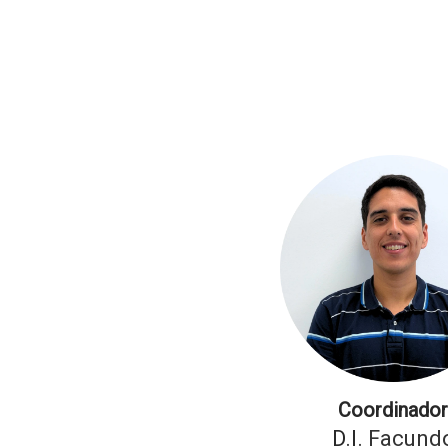
Coordinado
D.I.
Facund