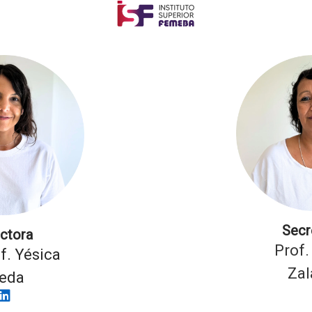
Secr
ectora
Prof.
of. Yésica
Zal
eda