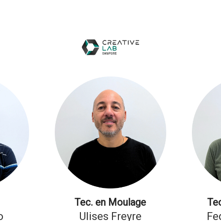
r
Tec. en Moulage
Tec
o
Ulises Freyre
Fe