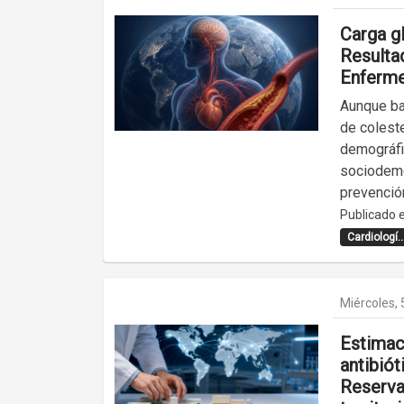
Carga g
Resulta
Enferme
Aunque baj
de colest
demográfi
sociodemo
prevención
Publicado e
Cardiologí..
Miércoles, 
Estimac
antibiót
Reserva