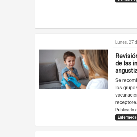
Lunes, 27 d
Revisión
de las i
angusti
Se recomi
los grupo
vacunacio
receptore
Publicado e
Enfermedad