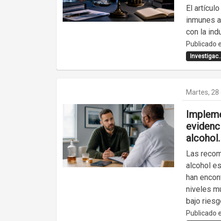
El artícul
inmunes a 
con la ind
Publicado e
Investigac..
Martes, 28 
Impleme
evidenc
alcohol.
Las recom
alcohol e
han encont
niveles m
bajo riesg
Publicado e