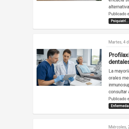
alternativ
Publicado e
Psiquiatrí...
Martes, 4 
Profilax
dentales
La mayorí
orales men
inmunosup
consultar 
Publicado e
Enfermedad
Miércoles, 