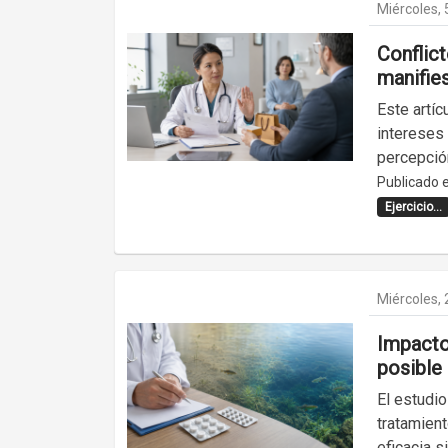
Miércoles, 
Conflic
manifies
Este artíc
intereses 
percepció
Publicado e
Ejercicio...
Miércoles, 
Impacto
posible
El estudio
tratamien
eficacia s