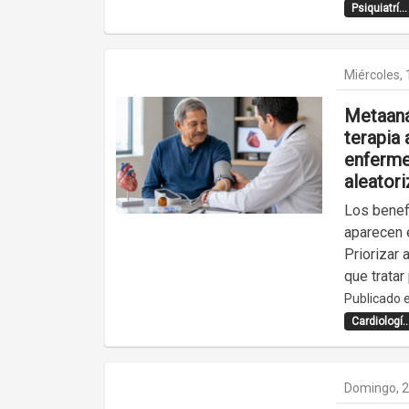
Psiquiatrí...
Miércoles, 
Metaanál
terapia 
enferme
aleator
Los benefi
aparecen 
Priorizar 
que tratar
Publicado e
Cardiologí..
Domingo, 2