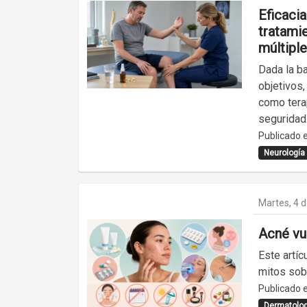
Eficacia
tratamie
múltiple
Dada la ba
objetivos
como tera
seguridad
Publicado e
Neurología
Martes, 4 
Acné vul
Este artí
mitos sob
Publicado e
Dermatolog.