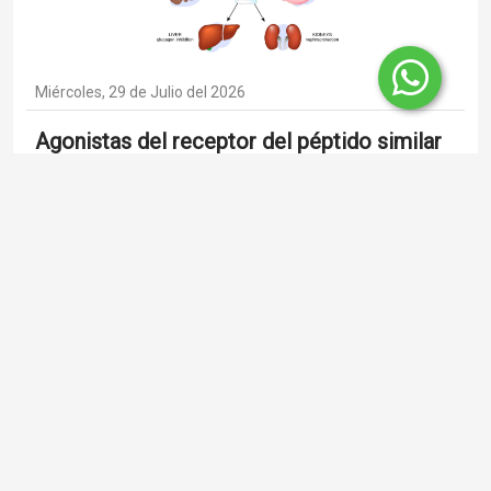
Miércoles, 29 de Julio del 2026
Agonistas del receptor del péptido similar
al glucagón-1 y riesgo de fracturas por
fragilidad en la diabetes tipo 2.
Los hallazgos de este estudio sugieren que los
agonistas del receptor de GLP-1 pueden reducir el
riesgo de fracturas por fragilidad a través de
mecanismos independientes de la pérdida de peso y
el control glucémico.
Publicado en :
Endocrinol...
Reumatolog...