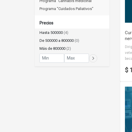
Programa "Cannabis medicinal"
Programa "Cuidados Paliativos"
Precios
Cur
Hasta 500000
(4)
ner
De 500000 a 800000
(0)
Diri
Más de 800000
(2)
vete
beca
$ 