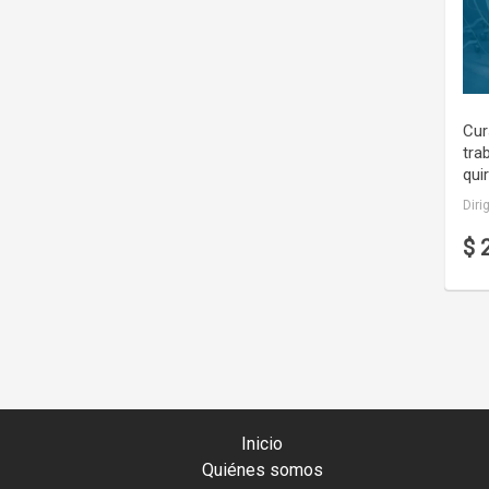
Cur
tra
qui
Diri
$ 
Inicio
Quiénes somos