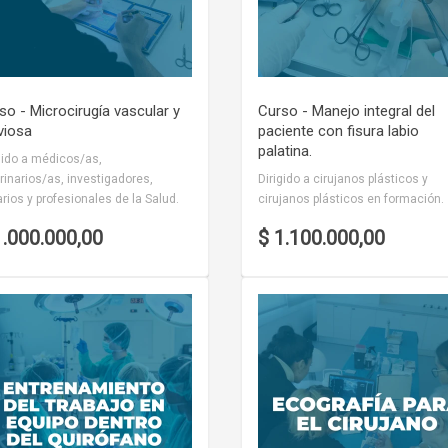
so - Microcirugía vascular y
Curso - Manejo integral del
viosa
paciente con fisura labio
palatina.
gido a médicos/as,
rinarios/as, investigadores,
Dirigido a cirujanos plásticos y
rios y profesionales de la Salud.
cirujanos plásticos en formación.
1.000.000,00
$ 1.100.000,00