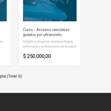
Curso - Accesos vasculares
guiados por ultrasonido.
os.
Dirigido a cirujanos, anestesiólogos,
enfermería y profesionales de la salud.
$ 250.000,00
ina (Total: 6)