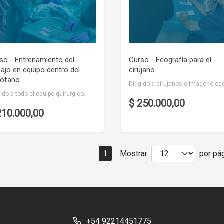
so - Entrenamiento del
Curso - Ecografía para el
bajo en equipo dentro del
cirujano
rófano.
Dirigido a cirujanos e imagenólog
gido a todo el equipo quirúrgico.
$ 250.000,00
210.000,00
Mostrar
por pág
1
+54 92214451775