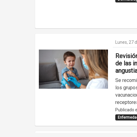
Lunes, 27 d
Revisión
de las i
angusti
Se recomi
los grupo
vacunacio
receptore
Publicado e
Enfermedad