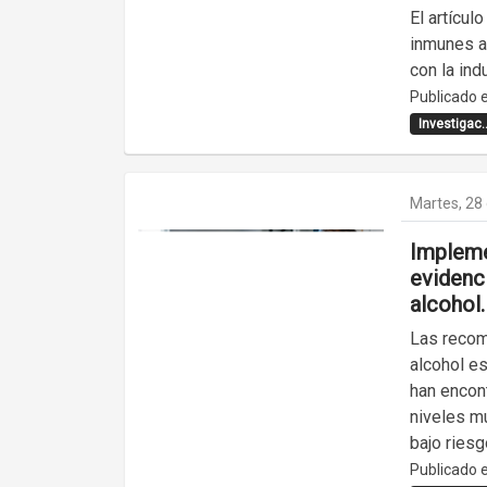
El artícul
inmunes a 
con la ind
Publicado e
Investigac..
Martes, 28 
Impleme
evidenc
alcohol.
Las recom
alcohol e
han encont
niveles m
bajo riesg
Publicado e