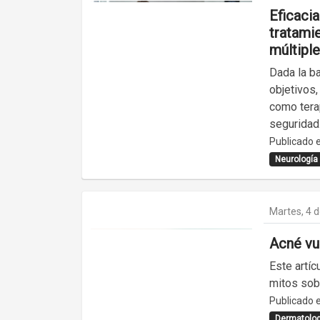
Eficacia
tratamie
múltiple
Dada la ba
objetivos
como tera
seguridad
Publicado e
Neurología
Martes, 4 
Acné vul
Este artí
mitos sob
Publicado e
Dermatolog.