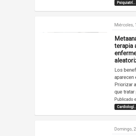
Psiquiatrí...
Miércoles, 
Metaanál
terapia 
enferme
aleator
Los benefi
aparecen 
Priorizar 
que tratar
Publicado e
Cardiologí..
Domingo, 2