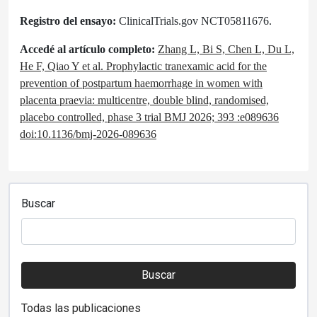
Registro del ensayo:
ClinicalTrials.gov NCT05811676.
Accedé al artículo completo:
Zhang L, Bi S, Chen L, Du L,
He F, Qiao Y et al. Prophylactic tranexamic acid for the
prevention of postpartum haemorrhage in women with
placenta praevia: multicentre, double blind, randomised,
placebo controlled, phase 3 trial BMJ 2026; 393 :e089636
doi:10.1136/bmj-2026-089636
Buscar
Buscar
Todas las publicaciones