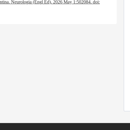
entina. Neurologia (Engl Ed). 2026 May 1:502084. doi: