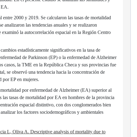
a EA.
tal entre 2000 y 2019. Se calcularon las tasas de mortalidad
e analizaron las tendencias anuales y se realizaron
e examinó la autocorrelación espacial en la Región Centro
ambios estadísticamente significativos en la tasa de
 enfermedad de Parkinson (EP) o la enfermedad de Alzheimer
os casos, la TME en la República Checa y sus provincias fue
al, se observó una tendencia hacia la concentración de
ad por EP en mujeres.
 mortalidad por enfermedad de Alzheimer (EA) superior al
s las tasas de mortalidad por EA en hombres de la provincia
ntración espacial distintivo, con dos conglomerados bien
a analizar los factores sociodemográficos y ambientales
cia L, Oliva A. Descriptive analysis of mortality due to