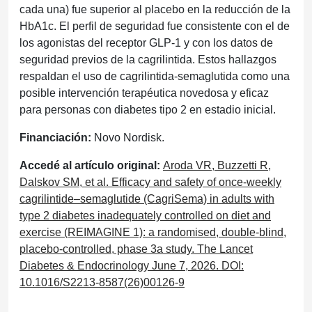
cada una) fue superior al placebo en la reducción de la
HbA1c. El perfil de seguridad fue consistente con el de
los agonistas del receptor GLP-1 y con los datos de
seguridad previos de la cagrilintida. Estos hallazgos
respaldan el uso de cagrilintida-semaglutida como una
posible intervención terapéutica novedosa y eficaz
para personas con diabetes tipo 2 en estadio inicial.
Financiación:
Novo Nordisk.
Accedé al artículo original:
Aroda VR, Buzzetti R,
Dalskov SM, et al. Efficacy and safety of once-weekly
cagrilintide–semaglutide (CagriSema) in adults with
type 2 diabetes inadequately controlled on diet and
exercise (REIMAGINE 1): a randomised, double-blind,
placebo-controlled, phase 3a study. The Lancet
Diabetes & Endocrinology June 7, 2026. DOI:
10.1016/S2213-8587(26)00126-9