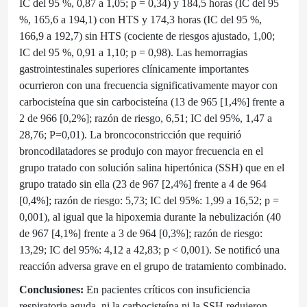
IC del 95 %, 0,87 a 1,05; p = 0,34) y 184,5 horas (IC del 95
%, 165,6 a 194,1) con HTS y 174,3 horas (IC del 95 %,
166,9 a 192,7) sin HTS (cociente de riesgos ajustado, 1,00;
IC del 95 %, 0,91 a 1,10; p = 0,98). Las hemorragias
gastrointestinales superiores clínicamente importantes
ocurrieron con una frecuencia significativamente mayor con
carbocisteína que sin carbocisteína (13 de 965 [1,4%] frente a
2 de 966 [0,2%]; razón de riesgo, 6,51; IC del 95%, 1,47 a
28,76; P=0,01). La broncoconstricción que requirió
broncodilatadores se produjo con mayor frecuencia en el
grupo tratado con solución salina hipertónica (SSH) que en el
grupo tratado sin ella (23 de 967 [2,4%] frente a 4 de 964
[0,4%]; razón de riesgo: 5,73; IC del 95%: 1,99 a 16,52; p =
0,001), al igual que la hipoxemia durante la nebulización (40
de 967 [4,1%] frente a 3 de 964 [0,3%]; razón de riesgo:
13,29; IC del 95%: 4,12 a 42,83; p < 0,001). Se notificó una
reacción adversa grave en el grupo de tratamiento combinado.
Conclusiones:
En pacientes críticos con insuficiencia
respiratoria aguda, ni la carbocisteína ni la SSH redujeron