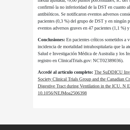
media ajustada, -9,60 puntos porcentuales; IC del 
confirmó la no inferioridad de la DST en cuanto al
antibióticos. Se notificaron eventos adversos cons
pacientes (0,3 %) del grupo de DST y en ningún pa
eventos adversos graves en 47 pacientes (1,1 %) y
Conclusiones:
En pacientes críticos sometidos a 
incidencia de mortalidad intrahospitalaria que la 
Salud e Investigación Médica de Australia y los I
registro en ClinicalTrials.gov: NCT02389036).
Accedé al artículo completo:
The SuDDICU Invest
Society Clinical Trials Group and the Canadian Cr
Digestive Tract during Ventilation in the ICU. 
10.1056/NEJMoa2506398