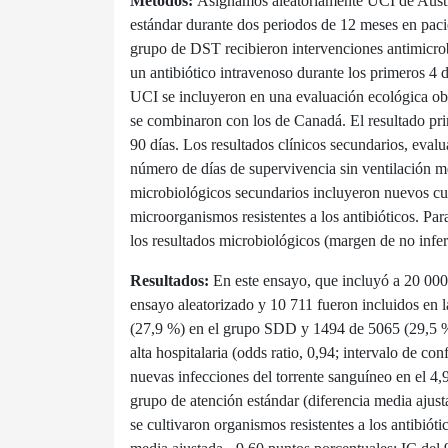
Métodos:
Asignamos aleatoriamente UCI de Austra
estándar durante dos periodos de 12 meses en paci
grupo de DST recibieron intervenciones antimicrobi
un antibiótico intravenoso durante los primeros 4 d
UCI se incluyeron en una evaluación ecológica ob
se combinaron con los de Canadá. El resultado prim
90 días. Los resultados clínicos secundarios, evalu
número de días de supervivencia sin ventilación me
microbiológicos secundarios incluyeron nuevos cult
microorganismos resistentes a los antibióticos. Par
los resultados microbiológicos (margen de no infer
Resultados:
En este ensayo, que incluyó a 20 000
ensayo aleatorizado y 10 711 fueron incluidos en l
(27,9 %) en el grupo SDD y 1494 de 5065 (29,5 %) 
alta hospitalaria (odds ratio, 0,94; intervalo de co
nuevas infecciones del torrente sanguíneo en el 4,
grupo de atención estándar (diferencia media ajust
se cultivaron organismos resistentes a los antibiót