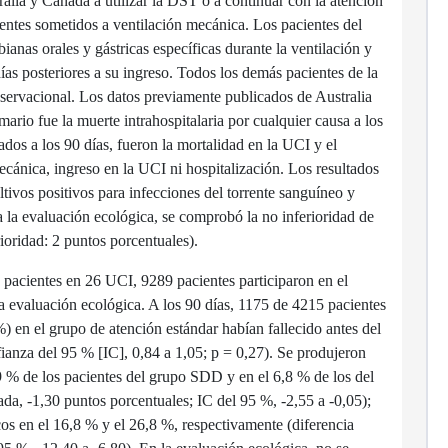
lia y Canadá a utilizar la DST o a continuar con la atención
entes sometidos a ventilación mecánica. Los pacientes del
anas orales y gástricas específicas durante la ventilación y
ías posteriores a su ingreso. Todos los demás pacientes de la
servacional. Los datos previamente publicados de Australia
ario fue la muerte intrahospitalaria por cualquier causa a los
ados a los 90 días, fueron la mortalidad en la UCI y el
cánica, ingreso en la UCI ni hospitalización. Los resultados
ivos positivos para infecciones del torrente sanguíneo y
a la evaluación ecológica, se comprobó la no inferioridad de
ioridad: 2 puntos porcentuales).
 pacientes en 26 UCI, 9289 pacientes participaron en el
a evaluación ecológica. A los 90 días, 1175 de 4215 pacientes
en el grupo de atención estándar habían fallecido antes del
nfianza del 95 % [IC], 0,84 a 1,05; p = 0,27). Se produjeron
9 % de los pacientes del grupo SDD y en el 6,8 % de los del
ada, -1,30 puntos porcentuales; IC del 95 %, -2,55 a -0,05);
icos en el 16,8 % y el 26,8 %, respectivamente (diferencia