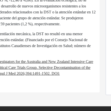
95 %, -12,40 a -6,80). En la evaluación ecológica, no se
 desarrollo de nuevos microorganismos resistentes a los
iderados relacionados con la DST o la atención estándar en 12
ciente del grupo de atención estándar. Se produjeron
 59 pacientes (1,2 %), respectivamente.
ventilación mecánica, la DST no resultó en una menor
atención estándar. (Financiado por el Consejo Nacional de
nstitutos Canadienses de Investigación en Salud; número de
igators for the Australia and New Zealand Intensive Care
itical Care Trials Group. Selective Decontamination of the
N Engl J Med 2026;394:1491-1502. DOI: