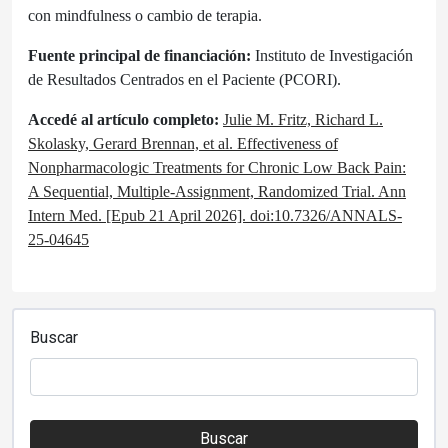
con mindfulness o cambio de terapia.
Fuente principal de financiación:
Instituto de Investigación
de Resultados Centrados en el Paciente (PCORI).
Accedé al artículo completo:
Julie M. Fritz, Richard L.
Skolasky, Gerard Brennan, et al. Effectiveness of
Nonpharmacologic Treatments for Chronic Low Back Pain:
A Sequential, Multiple-Assignment, Randomized Trial. Ann
Intern Med. [Epub 21 April 2026]. doi:10.7326/ANNALS-
25-04645
Buscar
Buscar