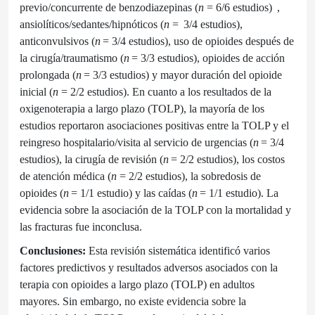
previo/concurrente de benzodiazepinas (
n
= 6/6 estudios) ,
ansiolíticos/sedantes/hipnóticos (
n
= 3/4 estudios),
anticonvulsivos (
n
= 3/4 estudios), uso de opioides después de
la cirugía/traumatismo (
n
= 3/3 estudios), opioides de acción
prolongada (
n
= 3/3 estudios) y mayor duración del opioide
inicial (
n
= 2/2 estudios). En cuanto a los resultados de la
oxigenoterapia a largo plazo (TOLP), la mayoría de los
estudios reportaron asociaciones positivas entre la TOLP y el
reingreso hospitalario/visita al servicio de urgencias (
n
= 3/4
estudios), la cirugía de revisión (
n
= 2/2 estudios), los costos
de atención médica (
n
= 2/2 estudios), la sobredosis de
opioides (
n
= 1/1 estudio) y las caídas (
n
= 1/1 estudio). La
evidencia sobre la asociación de la TOLP con la mortalidad y
las fracturas fue inconclusa.
Conclusiones:
Esta revisión sistemática identificó varios
factores predictivos y resultados adversos asociados con la
terapia con opioides a largo plazo (TOLP) en adultos
mayores. Sin embargo, no existe evidencia sobre la