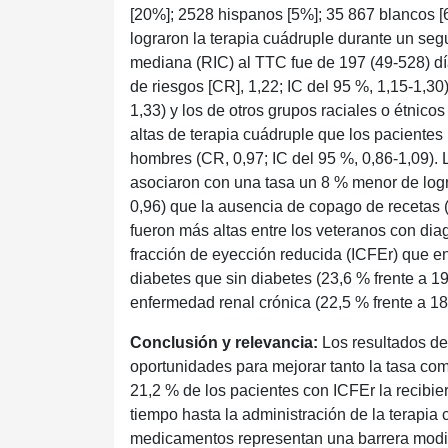
[20%]; 2528 hispanos [5%]; 35 867 blancos [
lograron la terapia cuádruple durante un seg
mediana (RIC) al TTC fue de 197 (49-528) dí
de riesgos [CR], 1,22; IC del 95 %, 1,15-1,30
1,33) y los de otros grupos raciales o étnico
altas de terapia cuádruple que los paciente
hombres (CR, 0,97; IC del 95 %, 0,86-1,09). 
asociaron con una tasa un 8 % menor de logra
0,96) que la ausencia de copago de recetas (
fueron más altas entre los veteranos con dia
fracción de eyección reducida (ICFEr) que ent
diabetes que sin diabetes (23,6 % frente a 1
enfermedad renal crónica (22,5 % frente a 18
Conclusión y relevancia:
Los resultados de
oportunidades para mejorar tanto la tasa com
21,2 % de los pacientes con ICFEr la recibi
tiempo hasta la administración de la terapi
medicamentos representan una barrera modifi