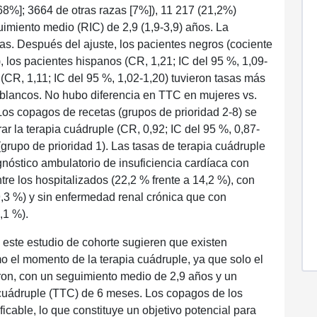
68%]; 3664 de otras razas [7%]), 11 217 (21,2%)
uimiento medio (RIC) de 2,9 (1,9-3,9) años. La
as. Después del ajuste, los pacientes negros (cociente
), los pacientes hispanos (CR, 1,21; IC del 95 %, 1,09-
s (CR, 1,11; IC del 95 %, 1,02-1,20) tuvieron tasas más
s blancos. No hubo diferencia en TTC en mujeres vs.
Los copagos de recetas (grupos de prioridad 2-8) se
r la terapia cuádruple (CR, 0,92; IC del 95 %, 0,87-
grupo de prioridad 1). Las tasas de terapia cuádruple
gnóstico ambulatorio de insuficiencia cardíaca con
re los hospitalizados (22,2 % frente a 14,2 %), con
9,3 %) y sin enfermedad renal crónica que con
,1 %).
 este estudio de cohorte sugieren que existen
o el momento de la terapia cuádruple, ya que solo el
eron, con un seguimiento medio de 2,9 años y un
a cuádruple (TTC) de 6 meses. Los copagos de los
cable, lo que constituye un objetivo potencial para