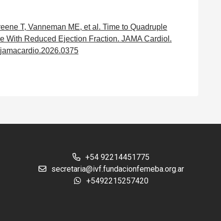
eene T, Vanneman ME, et al. Time to Quadruple
lure With Reduced Ejection Fraction. JAMA Cardiol.
1/jamacardio.2026.0375
+54 92214451775
secretaria@ivf.fundacionfemeba.org.ar
+5492215257420